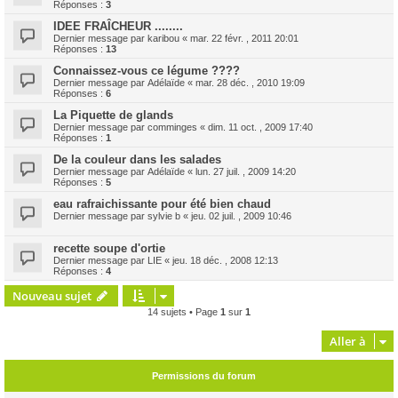
Réponses :
3
IDEE FRAÎCHEUR ........
Dernier message par
karibou
«
mar. 22 févr. , 2011 20:01
Réponses :
13
Connaissez-vous ce légume ????
Dernier message par
Adélaïde
«
mar. 28 déc. , 2010 19:09
Réponses :
6
La Piquette de glands
Dernier message par
comminges
«
dim. 11 oct. , 2009 17:40
Réponses :
1
De la couleur dans les salades
Dernier message par
Adélaïde
«
lun. 27 juil. , 2009 14:20
Réponses :
5
eau rafraichissante pour été bien chaud
Dernier message par
sylvie b
«
jeu. 02 juil. , 2009 10:46
recette soupe d'ortie
Dernier message par
LIE
«
jeu. 18 déc. , 2008 12:13
Réponses :
4
Nouveau sujet
14 sujets • Page
1
sur
1
Aller à
Permissions du forum