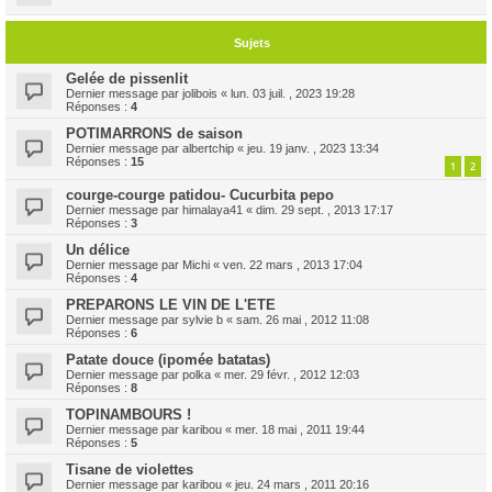
Sujets
Gelée de pissenlit
Dernier message par
jolibois
«
lun. 03 juil. , 2023 19:28
Réponses :
4
POTIMARRONS de saison
Dernier message par
albertchip
«
jeu. 19 janv. , 2023 13:34
Réponses :
15
1
2
courge-courge patidou- Cucurbita pepo
Dernier message par
himalaya41
«
dim. 29 sept. , 2013 17:17
Réponses :
3
Un délice
Dernier message par
Michi
«
ven. 22 mars , 2013 17:04
Réponses :
4
PREPARONS LE VIN DE L'ETE
Dernier message par
sylvie b
«
sam. 26 mai , 2012 11:08
Réponses :
6
Patate douce (ipomée batatas)
Dernier message par
polka
«
mer. 29 févr. , 2012 12:03
Réponses :
8
TOPINAMBOURS !
Dernier message par
karibou
«
mer. 18 mai , 2011 19:44
Réponses :
5
Tisane de violettes
Dernier message par
karibou
«
jeu. 24 mars , 2011 20:16