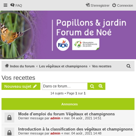
FAQ
S’enregistrer
Connexion
R
Index du forum
Les végétaux et champignons
Vos recettes
e
Vos recettes
c
Rechercher
Recherche avanc
Nouveau sujet
h
14 sujets • Page
1
sur
1
e
r
Annonces
c
Mode d'emploi du forum Végétaux et champignons
h
Dernier message par
admin
«
mer. 04 août , 2021 14:51
e
Introduction à la classification des végétaux et champignons
r
Dernier message par
admin
«
mer. 04 août , 2021 14:48