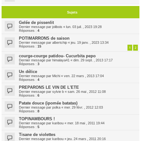
Sujets
Gelée de pissenlit
Dernier message par
jolibois
«
lun. 03 juil. , 2023 19:28
Réponses :
4
POTIMARRONS de saison
Dernier message par
albertchip
«
jeu. 19 janv. , 2023 13:34
Réponses :
15
1
2
courge-courge patidou- Cucurbita pepo
Dernier message par
himalaya41
«
dim. 29 sept. , 2013 17:17
Réponses :
3
Un délice
Dernier message par
Michi
«
ven. 22 mars , 2013 17:04
Réponses :
4
PREPARONS LE VIN DE L'ETE
Dernier message par
sylvie b
«
sam. 26 mai , 2012 11:08
Réponses :
6
Patate douce (ipomée batatas)
Dernier message par
polka
«
mer. 29 févr. , 2012 12:03
Réponses :
8
TOPINAMBOURS !
Dernier message par
karibou
«
mer. 18 mai , 2011 19:44
Réponses :
5
Tisane de violettes
Dernier message par
karibou
«
jeu. 24 mars , 2011 20:16