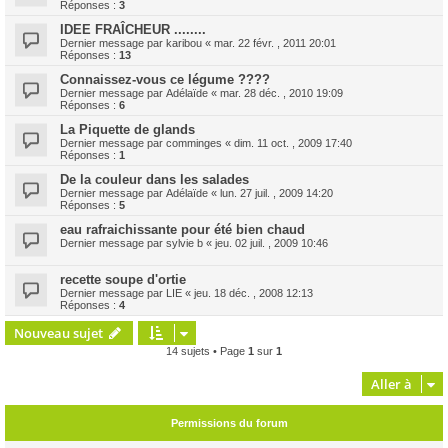
Réponses :
3
IDEE FRAÎCHEUR ........
Dernier message par
karibou
«
mar. 22 févr. , 2011 20:01
Réponses :
13
Connaissez-vous ce légume ????
Dernier message par
Adélaïde
«
mar. 28 déc. , 2010 19:09
Réponses :
6
La Piquette de glands
Dernier message par
comminges
«
dim. 11 oct. , 2009 17:40
Réponses :
1
De la couleur dans les salades
Dernier message par
Adélaïde
«
lun. 27 juil. , 2009 14:20
Réponses :
5
eau rafraichissante pour été bien chaud
Dernier message par
sylvie b
«
jeu. 02 juil. , 2009 10:46
recette soupe d'ortie
Dernier message par
LIE
«
jeu. 18 déc. , 2008 12:13
Réponses :
4
Nouveau sujet
14 sujets • Page
1
sur
1
Aller à
Permissions du forum