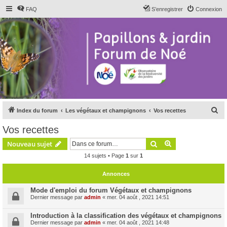
FAQ
S’enregistrer
Connexion
R
Index du forum
Les végétaux et champignons
Vos recettes
e
Vos recettes
c
Rechercher
Recherche avanc
Nouveau sujet
h
14 sujets • Page
1
sur
1
e
r
Annonces
c
Mode d'emploi du forum Végétaux et champignons
h
Dernier message par
admin
«
mer. 04 août , 2021 14:51
e
Introduction à la classification des végétaux et champignons
r
Dernier message par
admin
«
mer. 04 août , 2021 14:48