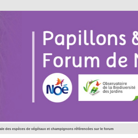
bale des espèces de végétaux et champignons référencées sur le forum