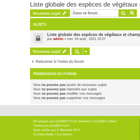
Liste globale des espèces de végétaux
Recher
Re
Nouveau sujet
SUJETS
Liste globale des espèces de végétaux et champ
par
admin
» mer. 04 août , 2021 15:07
Nouveau sujet
Retourner à l’index du forum
PERMISSIONS DU FORUM
Vous
ne pouvez pas
poster de nouveaux sujets
Vous
ne pouvez pas
répondre aux sujets
Vous
ne pouvez pas
modifier vos messages
Vous
ne pouvez pas
supprimer vos messages
Développé par
phpBB
® Forum Software © phpBB Limited
Traduit par
phpBB-fr.com
Style
proflat
par ©
Mazeltof
2017
Confidentialité
|
Conditions