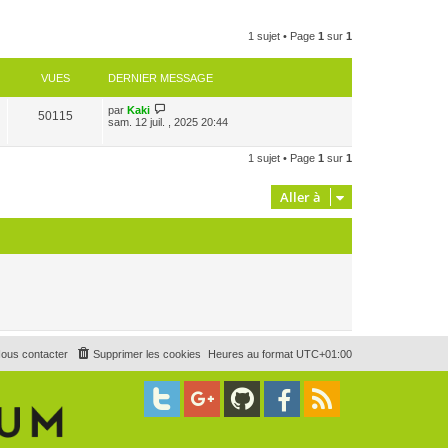
1 sujet • Page
1
sur
1
VUES
DERNIER MESSAGE
par
Kaki
50115
sam. 12 juil. , 2025 20:44
1 sujet • Page
1
sur
1
Aller à
ous contacter
Supprimer les cookies
Heures au format
UTC+01:00