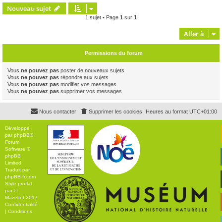
Nouveau sujet
1 sujet • Page
1
sur
1
Aller à
Permissions du forum
Vous
ne pouvez pas
poster de nouveaux sujets
Vous
ne pouvez pas
répondre aux sujets
Vous
ne pouvez pas
modifier vos messages
Vous
ne pouvez pas
supprimer vos messages
Nous contacter
Supprimer les cookies
Heures au format
UTC+01:00
Développé
par
phpBB
®
Forum
Software ©
phpBB
Limited
Traduit par
phpBB-fr.com
Style
proflat
par ©
Mazeltof
2017
Confidentialité
|
Conditions