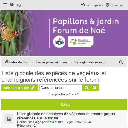
FAQ
S’enregistrer
Connexion
R
Index du forum
Les végétaux et champignons
Liste globale des espèces de végétaux et champignons référencées sur le forum
e
Liste globale des espèces de végétaux et
c
champignons référencées sur le forum
h
Rechercher
Recherche avanc
Nouveau sujet
e
1 sujet • Page
1
sur
1
r
c
Sujets
h
Liste globale des espèces de végétaux et champignons
e
référencés sur le forum
Dernier message par
Kaki
«
sam. 12 juil. , 2025 20:44
r
Réponses :
2