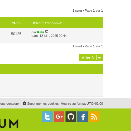
1 sujet • Page
1
sur
1
VUES
DERNIER MESSAGE
par
Kaki
50125
sam. 12 juil. , 2025 20:44
1 sujet • Page
1
sur
1
Aller à
ous contacter
Supprimer les cookies
Heures au format
UTC+01:00