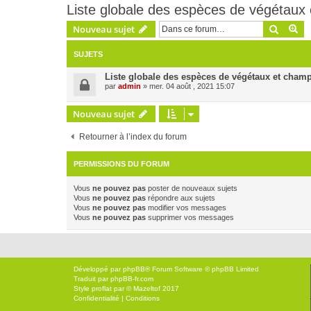
Liste globale des espèces de végétaux
Recher
Re
Nouveau sujet
SUJETS
Liste globale des espèces de végétaux et champ
par
admin
» mer. 04 août , 2021 15:07
Nouveau sujet
Retourner à l’index du forum
PERMISSIONS DU FORUM
Vous
ne pouvez pas
poster de nouveaux sujets
Vous
ne pouvez pas
répondre aux sujets
Vous
ne pouvez pas
modifier vos messages
Vous
ne pouvez pas
supprimer vos messages
Développé par
phpBB
® Forum Software © phpBB Limited
Traduit par
phpBB-fr.com
Style
proflat
par ©
Mazeltof
2017
Confidentialité
|
Conditions