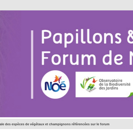
bale des espèces de végétaux et champignons référencées sur le forum