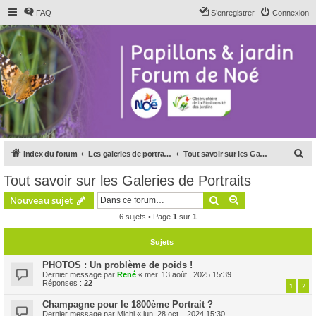
FAQ
S’enregistrer
Connexion
R
Index du forum
Les galeries de portraits du forum
Tout savoir sur les Galeries de Portraits
e
Tout savoir sur les Galeries de Portraits
c
Rechercher
Recherche avanc
Nouveau sujet
h
6 sujets • Page
1
sur
1
e
r
Sujets
c
PHOTOS : Un problème de poids !
h
Dernier message par
René
«
mer. 13 août , 2025 15:39
Réponses :
22
1
2
e
Champagne pour le 1800ème Portrait ?
r
Dernier message par
Michi
«
lun. 28 oct. , 2024 15:30