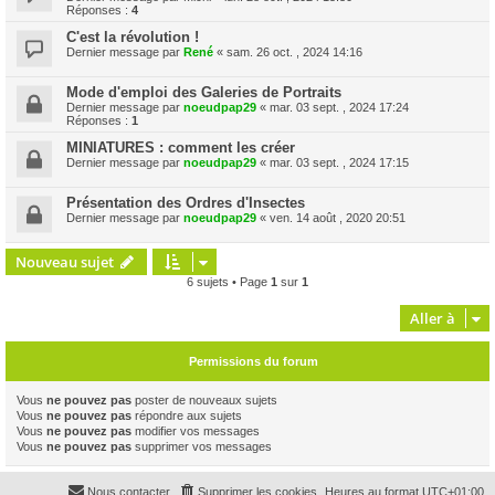
Réponses :
4
C'est la révolution !
Dernier message par
René
«
sam. 26 oct. , 2024 14:16
Mode d'emploi des Galeries de Portraits
Dernier message par
noeudpap29
«
mar. 03 sept. , 2024 17:24
Réponses :
1
MINIATURES : comment les créer
Dernier message par
noeudpap29
«
mar. 03 sept. , 2024 17:15
Présentation des Ordres d'Insectes
Dernier message par
noeudpap29
«
ven. 14 août , 2020 20:51
Nouveau sujet
6 sujets • Page
1
sur
1
Aller à
Permissions du forum
Vous
ne pouvez pas
poster de nouveaux sujets
Vous
ne pouvez pas
répondre aux sujets
Vous
ne pouvez pas
modifier vos messages
Vous
ne pouvez pas
supprimer vos messages
Nous contacter
Supprimer les cookies
Heures au format
UTC+01:00