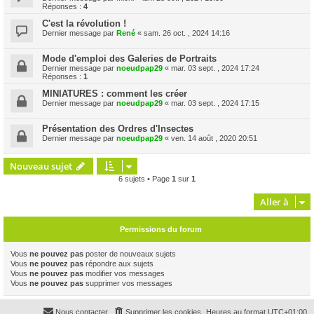
Réponses :
4
C'est la révolution !
Dernier message par
René
«
sam. 26 oct. , 2024 14:16
Mode d'emploi des Galeries de Portraits
Dernier message par
noeudpap29
«
mar. 03 sept. , 2024 17:24
Réponses :
1
MINIATURES : comment les créer
Dernier message par
noeudpap29
«
mar. 03 sept. , 2024 17:15
Présentation des Ordres d'Insectes
Dernier message par
noeudpap29
«
ven. 14 août , 2020 20:51
Nouveau sujet
6 sujets • Page
1
sur
1
Aller à
Permissions du forum
Vous
ne pouvez pas
poster de nouveaux sujets
Vous
ne pouvez pas
répondre aux sujets
Vous
ne pouvez pas
modifier vos messages
Vous
ne pouvez pas
supprimer vos messages
Nous contacter
Supprimer les cookies
Heures au format
UTC+01:00