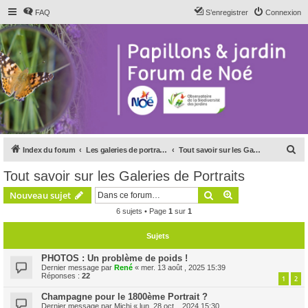
FAQ
S’enregistrer
Connexion
R
Index du forum
Les galeries de portraits du forum
Tout savoir sur les Galeries de Portraits
e
Tout savoir sur les Galeries de Portraits
c
Rechercher
Recherche avanc
Nouveau sujet
h
6 sujets • Page
1
sur
1
e
r
Sujets
c
PHOTOS : Un problème de poids !
h
Dernier message par
René
«
mer. 13 août , 2025 15:39
Réponses :
22
1
2
e
Champagne pour le 1800ème Portrait ?
r
Dernier message par
Michi
«
lun. 28 oct. , 2024 15:30