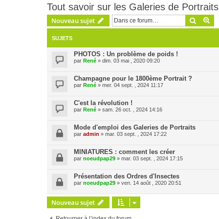
Tout savoir sur les Galeries de Portraits
Recher
Re
Nouveau sujet
SUJETS
PHOTOS : Un problème de poids !
par
René
» dim. 03 mai , 2020 09:20
Champagne pour le 1800ème Portrait ?
par
René
» mer. 04 sept. , 2024 11:17
C'est la révolution !
par
René
» sam. 26 oct. , 2024 14:16
Mode d'emploi des Galeries de Portraits
par
admin
» mar. 03 sept. , 2024 17:22
MINIATURES : comment les créer
par
noeudpap29
» mar. 03 sept. , 2024 17:15
Présentation des Ordres d'Insectes
par
noeudpap29
» ven. 14 août , 2020 20:51
Nouveau sujet
Retourner à l’index du forum