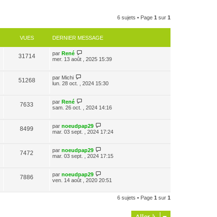
6 sujets • Page
1
sur
1
VUES
DERNIER MESSAGE
par
René
31714
mer. 13 août , 2025 15:39
par
Michi
51268
lun. 28 oct. , 2024 15:30
par
René
7633
sam. 26 oct. , 2024 14:16
par
noeudpap29
8499
mar. 03 sept. , 2024 17:24
par
noeudpap29
7472
mar. 03 sept. , 2024 17:15
par
noeudpap29
7886
ven. 14 août , 2020 20:51
6 sujets • Page
1
sur
1
Aller à