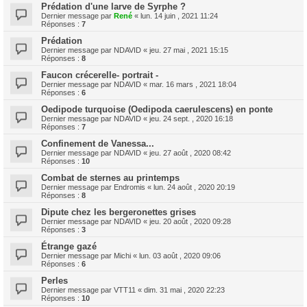
Prédation d'une larve de Syrphe ?
Dernier message par
René
«
lun. 14 juin , 2021 11:24
Réponses :
7
Prédation
Dernier message par
NDAVID
«
jeu. 27 mai , 2021 15:15
Réponses :
8
Faucon crécerelle- portrait -
Dernier message par
NDAVID
«
mar. 16 mars , 2021 18:04
Réponses :
6
Oedipode turquoise (Oedipoda caerulescens) en ponte
Dernier message par
NDAVID
«
jeu. 24 sept. , 2020 16:18
Réponses :
7
Confinement de Vanessa...
Dernier message par
NDAVID
«
jeu. 27 août , 2020 08:42
Réponses :
10
Combat de sternes au printemps
Dernier message par
Endromis
«
lun. 24 août , 2020 20:19
Réponses :
8
Dipute chez les bergeronettes grises
Dernier message par
NDAVID
«
jeu. 20 août , 2020 09:28
Réponses :
3
Étrange gazé
Dernier message par
Michi
«
lun. 03 août , 2020 09:06
Réponses :
6
Perles
Dernier message par
VTT11
«
dim. 31 mai , 2020 22:23
Réponses :
10