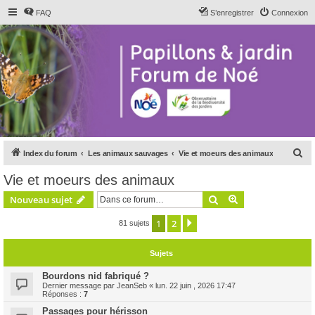
FAQ
S’enregistrer
Connexion
R
Index du forum
Les animaux sauvages
Vie et moeurs des animaux
e
Vie et moeurs des animaux
c
Rechercher
Recherche avanc
Nouveau sujet
h
e
1
2
Suivante
81 sujets
r
Sujets
c
h
Bourdons nid fabriqué ?
Dernier message par
JeanSeb
«
lun. 22 juin , 2026 17:47
e
Réponses :
7
r
Passages pour hérisson