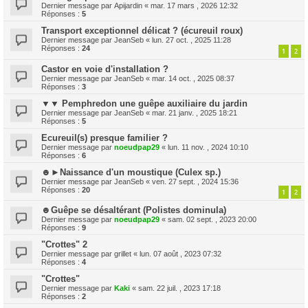
Dernier message par
Apijardin
«
mar. 17 mars , 2026 12:32
Réponses :
5
Transport exceptionnel délicat ? (écureuil roux)
Dernier message par
JeanSeb
«
lun. 27 oct. , 2025 11:28
Réponses :
24
1
2
Castor en voie d'installation ?
Dernier message par
JeanSeb
«
mar. 14 oct. , 2025 08:37
Réponses :
3
▼▼ Pemphredon une guêpe auxiliaire du jardin
Dernier message par
JeanSeb
«
mar. 21 janv. , 2025 18:21
Réponses :
5
Ecureuil(s) presque familier ?
Dernier message par
noeudpap29
«
lun. 11 nov. , 2024 10:10
Réponses :
6
☻►Naissance d'un moustique (Culex sp.)
Dernier message par
JeanSeb
«
ven. 27 sept. , 2024 15:36
Réponses :
20
1
2
☻Guêpe se désaltérant (Polistes dominula)
Dernier message par
noeudpap29
«
sam. 02 sept. , 2023 20:00
Réponses :
9
"Crottes" 2
Dernier message par
grillet
«
lun. 07 août , 2023 07:32
Réponses :
4
"Crottes"
Dernier message par
Kaki
«
sam. 22 juil. , 2023 17:18
Réponses :
2