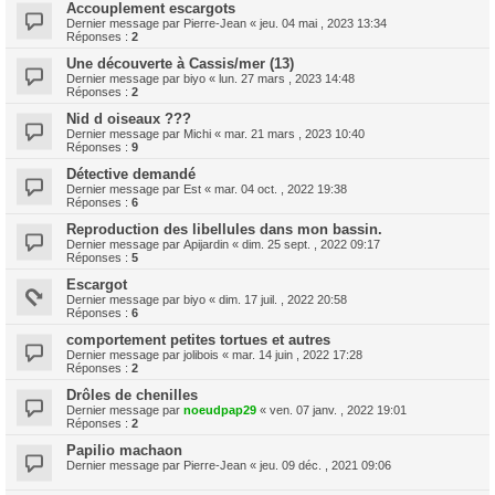
Accouplement escargots
Dernier message par
Pierre-Jean
«
jeu. 04 mai , 2023 13:34
Réponses :
2
Une découverte à Cassis/mer (13)
Dernier message par
biyo
«
lun. 27 mars , 2023 14:48
Réponses :
2
Nid d oiseaux ???
Dernier message par
Michi
«
mar. 21 mars , 2023 10:40
Réponses :
9
Détective demandé
Dernier message par
Est
«
mar. 04 oct. , 2022 19:38
Réponses :
6
Reproduction des libellules dans mon bassin.
Dernier message par
Apijardin
«
dim. 25 sept. , 2022 09:17
Réponses :
5
Escargot
Dernier message par
biyo
«
dim. 17 juil. , 2022 20:58
Réponses :
6
comportement petites tortues et autres
Dernier message par
jolibois
«
mar. 14 juin , 2022 17:28
Réponses :
2
Drôles de chenilles
Dernier message par
noeudpap29
«
ven. 07 janv. , 2022 19:01
Réponses :
2
Papilio machaon
Dernier message par
Pierre-Jean
«
jeu. 09 déc. , 2021 09:06