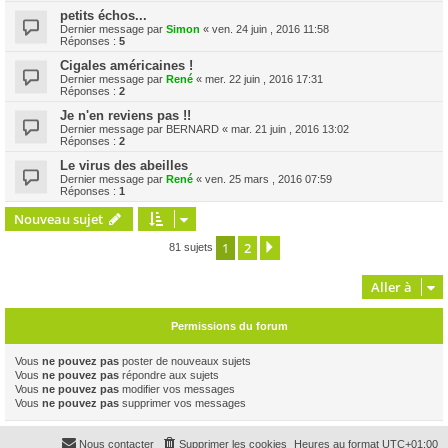
petits échos...
Dernier message par
Simon
«
ven. 24 juin , 2016 11:58
Réponses :
5
Cigales américaines !
Dernier message par
René
«
mer. 22 juin , 2016 17:31
Réponses :
2
Je n'en reviens pas !!
Dernier message par
BERNARD
«
mar. 21 juin , 2016 13:02
Réponses :
2
Le virus des abeilles
Dernier message par
René
«
ven. 25 mars , 2016 07:59
Réponses :
1
Nouveau sujet
1
2
Suivante
81 sujets
Aller à
Permissions du forum
Vous
ne pouvez pas
poster de nouveaux sujets
Vous
ne pouvez pas
répondre aux sujets
Vous
ne pouvez pas
modifier vos messages
Vous
ne pouvez pas
supprimer vos messages
Nous contacter
Supprimer les cookies
Heures au format
UTC+01:00