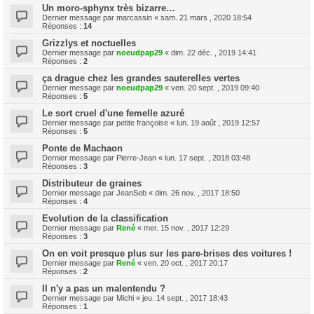
Un moro-sphynx très bizarre…
Dernier message par
marcassin
«
sam. 21 mars , 2020 18:54
Réponses :
14
Grizzlys et noctuelles
Dernier message par
noeudpap29
«
dim. 22 déc. , 2019 14:41
Réponses :
2
ça drague chez les grandes sauterelles vertes
Dernier message par
noeudpap29
«
ven. 20 sept. , 2019 09:40
Réponses :
5
Le sort cruel d'une femelle azuré
Dernier message par
petite françoise
«
lun. 19 août , 2019 12:57
Réponses :
5
Ponte de Machaon
Dernier message par
Pierre-Jean
«
lun. 17 sept. , 2018 03:48
Réponses :
3
Distributeur de graines
Dernier message par
JeanSeb
«
dim. 26 nov. , 2017 18:50
Réponses :
4
Evolution de la classification
Dernier message par
René
«
mer. 15 nov. , 2017 12:29
Réponses :
3
On en voit presque plus sur les pare-brises des voitures !
Dernier message par
René
«
ven. 20 oct. , 2017 20:17
Réponses :
2
Il n'y a pas un malentendu ?
Dernier message par
Michi
«
jeu. 14 sept. , 2017 18:43
Réponses :
1