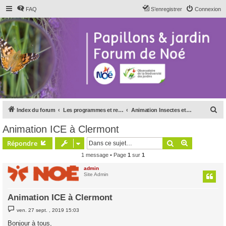
FAQ
S’enregistrer
Connexion
R
Index du forum
Les programmes et relais de Noé
Animation Insectes et Ciel étoilé
e
Animation ICE à Clermont
c
Rechercher
Recherche 
Répondre
h
1 message • Page
1
sur
1
e
admin
r
Site Admin
c
h
Animation ICE à Clermont
e
M
ven. 27 sept. , 2019 15:03
e
r
s
Bonjour à tous,
s