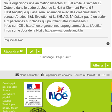
Nous organisons une animation Insectes et Ciel étoilé le samedi 12
a
g
Octobre dans le cadre du Jour de la Nuit à Clermont-Ferrand !
e
C'est Angélique qui assurera l'animation avec des co-animateurs du
bureau d'études B&L Evolution et la SHNAO. N'hésitez pas à en parler
aux personnes sur places qui pourraient être intéressées !
Infos sur ICE :
http://noe.org/reconnecter/programme/ob ... it/outils/
Infos sur le Jour de la Nuit :
https://www.jourdelanuit.fr/
L'équipe de Noé
Répondre
t
1 message • Page
1
sur
1
Aller à
Nous contacter
Supprimer les cookies
Heures au format
UTC+01:00
Développé
par
phpBB
®
Forum
Software ©
phpBB
Limited
Traduit par
phpBB-fr.com
Style
proflat