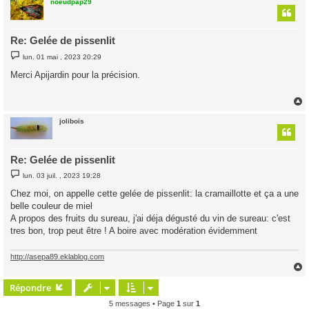
noeudpap29
t
Re: Gelée de pissenlit
M
lun. 01 mai , 2023 20:29
e
s
Merci Apijardin pour la précision.
s
a
g
e
jolibois
t
Re: Gelée de pissenlit
M
lun. 03 juil. , 2023 19:28
e
s
Chez moi, on appelle cette gelée de pissenlit: la cramaillotte et ça a une
s
belle couleur de miel
a
g
A propos des fruits du sureau, j'ai déja dégusté du vin de sureau: c'est
e
tres bon, trop peut être ! A boire avec modération évidemment
http://asepa89.eklablog.com
Répondre
t
5 messages • Page
1
sur
1