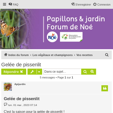
FAQ
S’enregistrer
Connexion
R
Index du forum
Les végétaux et champignons
Vos recettes
e
Gelée de pissenlit
c
Rechercher
Recherche 
Répondre
h
5 messages • Page
1
sur
1
e
Apijardin
r
c
h
Gelée de pissenlit
e
M
lun. 01 mai , 2023 07:14
e
r
s
C'est la saison pour la gelée de pissenlit !
s