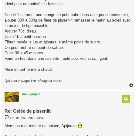
Idéal pour aromatisé les faisselles.
a
g
e
Coupé 1 citron et une orange en petit cube dans une grande casserole,
ajouter 300 à 500g de fleur de pissenlit ramasser le matin au soleil avec
le moins de tige possible.
Ajouter 75cl d'eau.
Cuire 1h à petit bouillon.
Filtrer, pesée le jus et ajoutez le même poids de sucre.
On peut mettre un peut de safran.
Cuire 30 a 45 minutes.
Faire un test dans une assiette froide pour voir si sa figent.
Mise en pot fermé à chaud.
Qui veut voyager loin ménage la nature.
noeudpap29
t
Re: Gelée de pissenlit
M
lun. 01 mai , 2023 13:32
e
s
Merci pour ta recette de saison, Apijardin
s
a
g