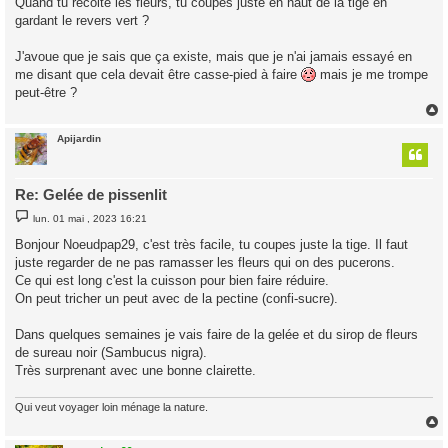
Quand tu récolte les fleurs, tu coupes juste en haut de la tige en
e
gardant le revers vert ?
J'avoue que je sais que ça existe, mais que je n'ai jamais essayé en
me disant que cela devait être casse-pied à faire
mais je me trompe
peut-être ?
Apijardin
t
Re: Gelée de pissenlit
M
lun. 01 mai , 2023 16:21
e
s
Bonjour Noeudpap29, c'est très facile, tu coupes juste la tige. Il faut
s
juste regarder de ne pas ramasser les fleurs qui on des pucerons.
a
g
Ce qui est long c'est la cuisson pour bien faire réduire.
e
On peut tricher un peut avec de la pectine (confi-sucre).
Dans quelques semaines je vais faire de la gelée et du sirop de fleurs
de sureau noir (Sambucus nigra).
Très surprenant avec une bonne clairette.
Qui veut voyager loin ménage la nature.