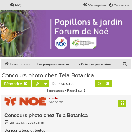
FAQ
S’enregistrer
Connexion
R
Index du forum
Les programmes et relais de Noé
Le Coin des partenaires
e
Concours photo chez Tela Botanica
c
Rechercher
Recherche 
Répondre
h
2 messages • Page
1
sur
1
e
admin
r
Site Admin
c
h
Concours photo chez Tela Botanica
e
M
ven. 21 juil. , 2023 15:45
e
r
s
Bonjour à tous et toutes,
s