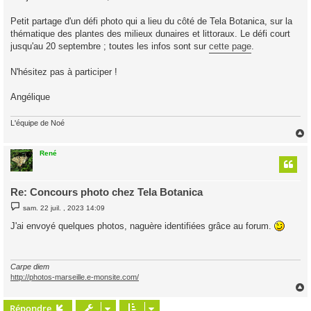
a
g
Petit partage d'un défi photo qui a lieu du côté de Tela Botanica, sur la
e
thématique des plantes des milieux dunaires et littoraux. Le défi court
jusqu'au 20 septembre ; toutes les infos sont sur
cette page
.
N'hésitez pas à participer !
Angélique
L'équipe de Noé
René
t
Re: Concours photo chez Tela Botanica
M
sam. 22 juil. , 2023 14:09
e
s
J'ai envoyé quelques photos, naguère identifiées grâce au forum.
s
a
g
e
Carpe diem
http://photos-marseille.e-monsite.com/
Répondre