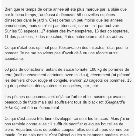
a
g
Bien que le temps de cette année ait été plus marqué par la pluie que
e
par le beau temps, j'ai réussi à découvrir 56 nouvelles espèces
d'insectes dans le jardin. C'est certes un peu moins que les années
précédentes, mais ce n'est pas étonnant, car on finit par tout voir.
Sur les 56 espèces, 17 étaient des hyménoptères, 13 des coléoptères,
11 des papillons, 7 des mouches, 4 des hétéroptères et trois autres.
Ce qui n'était pas optimal pour l'observation des insectes l'était pour le
potager. Je ne me souviens pas d'avoir déjà eu une récolte aussi
abondante.
60 pots de cornichons, autant de sauce tomate, 180 kg de pommes de
terre (malheureusement certaines avec mildiou), récemment j'ai préparé
les derniers choux rouge et congelé, environ 20 cageots de pommes, 15
kg de quetsches dénoyautées et congelées, etc., etc.
Les pêches qui pourrissaient déjà sur l'arbre et les raisins qui avaient
beaucoup de fruits mais qui souffraient tous du black rot (
Guignardia
bidwellii
) ont été un échec total.
Ce qui s'est aussi très bien développé, ce sont les limaces. Mais j'ai un
bon remède contre elles : il suffit de sacrifier quelques bouteilles de
bière. Réparties dans de petites coupes, elles sont attirées comme par
magie. Je ne sais pas si c'est l'alcool ou les substances amères, mais