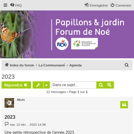
FAQ
S’enregistrer
Connexion
R
Index du forum
La Communauté
Agenda
e
2023
c
Rechercher
Recherche 
Répondre
h
12 messages • Page
1
sur
1
e
Michi
r
c
h
2023
e
M
mar. 12 déc. , 2023 14:38
e
r
s
Une petite rétrospective de l'année 2023.
s