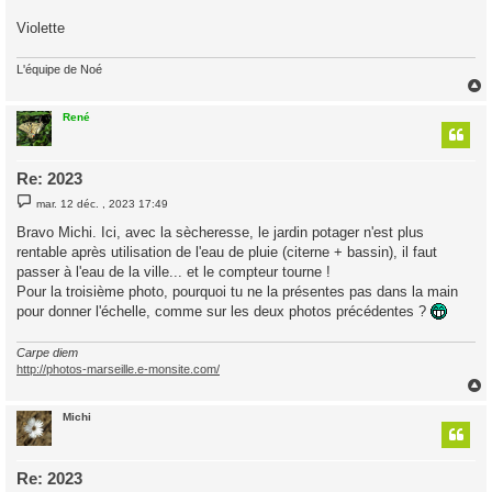
a
g
Violette
e
L'équipe de Noé
René
t
Re: 2023
M
mar. 12 déc. , 2023 17:49
e
s
Bravo Michi. Ici, avec la sècheresse, le jardin potager n'est plus
s
rentable après utilisation de l'eau de pluie (citerne + bassin), il faut
a
g
passer à l'eau de la ville... et le compteur tourne !
e
Pour la troisième photo, pourquoi tu ne la présentes pas dans la main
pour donner l'échelle, comme sur les deux photos précédentes ?
Carpe diem
http://photos-marseille.e-monsite.com/
Michi
t
Re: 2023