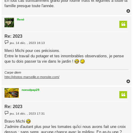
En tout cas suffisamment grand pour fournir fruits et légumes à toute la
a
g
famille presque toute l'année.
e
René
t
Re: 2023
M
jeu. 14 déc. , 2023 16:13
e
s
Merci Michi pour ces précisions.
s
Entre le travail du potager et tes innombrables observations, je pense
a
g
que tu dois passer ta vie dans le jardin !
e
Carpe diem
http://photos-marseille.e-monsite.com/
noeudpap29
t
Re: 2023
M
jeu. 14 déc. , 2023 17:31
e
s
Bravo Michi
s
J'admire d'autant plus pour les tomates qu'ici nous avons fait une croix
a
g
dessus ; sans serre, aucune chance avec le mildiou. En as-tu une ?