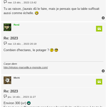
M
mer. 13 déc. , 2023 13:42
e
s
Tu as raison, j'aurais dû le faire, mais je pensais que la table suffisait
s
aussi comme échelle.
a
g
e
René
t
Re: 2023
M
mer. 13 déc. , 2023 20:19
e
s
Combien d'hectares, le potager ?
s
a
g
e
Carpe diem
http://photos-marseille.e-monsite.com/
Michi
t
Re: 2023
M
jeu. 14 déc. , 2023 11:27
e
s
Environ 300 (
)
m²
s