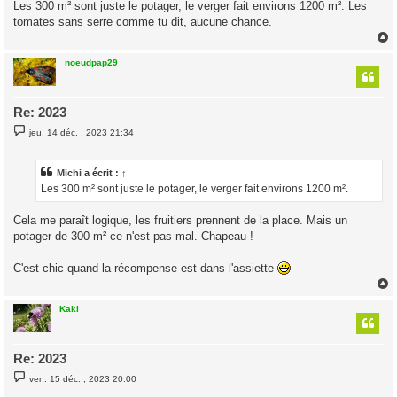
Les 300 m² sont juste le potager, le verger fait environs 1200 m². Les
tomates sans serre comme tu dit, aucune chance.
noeudpap29
t
Re: 2023
M
jeu. 14 déc. , 2023 21:34
e
s
s
a
Michi
a écrit :
↑
g
Les 300 m² sont juste le potager, le verger fait environs 1200 m².
e
Cela me paraît logique, les fruitiers prennent de la place. Mais un
potager de 300 m² ce n'est pas mal. Chapeau !
C'est chic quand la récompense est dans l'assiette
Kaki
t
Re: 2023
M
ven. 15 déc. , 2023 20:00
e
s