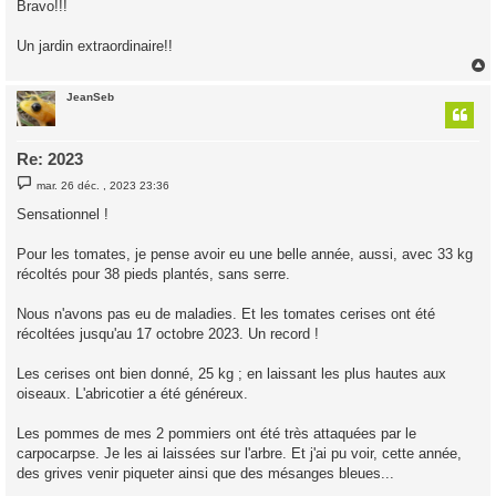
Bravo!!!
s
a
g
Un jardin extraordinaire!!
e
JeanSeb
t
Re: 2023
M
mar. 26 déc. , 2023 23:36
e
s
Sensationnel !
s
a
g
Pour les tomates, je pense avoir eu une belle année, aussi, avec 33 kg
e
récoltés pour 38 pieds plantés, sans serre.
Nous n'avons pas eu de maladies. Et les tomates cerises ont été
récoltées jusqu'au 17 octobre 2023. Un record !
Les cerises ont bien donné, 25 kg ; en laissant les plus hautes aux
oiseaux. L'abricotier a été généreux.
Les pommes de mes 2 pommiers ont été très attaquées par le
carpocarpse. Je les ai laissées sur l'arbre. Et j'ai pu voir, cette année,
des grives venir piqueter ainsi que des mésanges bleues...