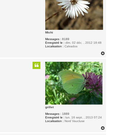
Michi
Messages :
8189
Enregistré le :
dim. 02 déc. , 2012 18:48
Localisation :
Calvados
H
a
u
t
grillet
Messages :
1889
Enregistré le :
lun. 16 sept. , 2013 07:24
Localisation :
Nord Vaucluse
H
a