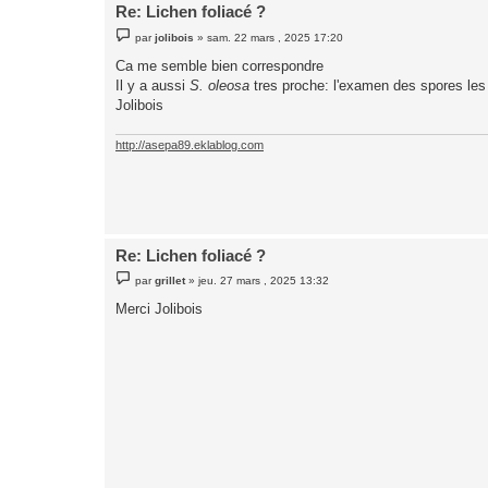
Re: Lichen foliacé ?
M
par
jolibois
»
sam. 22 mars , 2025 17:20
e
s
Ca me semble bien correspondre
s
Il y a aussi
S. oleosa
tres proche: l'examen des spores les 
a
g
Jolibois
e
http://asepa89.eklablog.com
Re: Lichen foliacé ?
M
par
grillet
»
jeu. 27 mars , 2025 13:32
e
s
Merci Jolibois
s
a
g
e