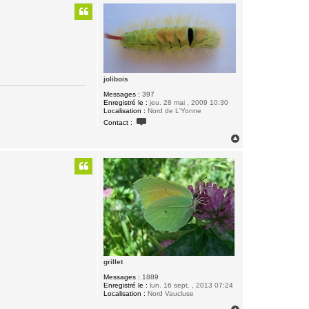
u
t
jolibois
Messages :
397
Enregistré le :
jeu. 28 mai , 2009 10:30
Localisation :
Nord de L'Yonne
C
Contact :
o
n
H
t
a
a
u
c
t
t
e
r
j
o
l
i
b
o
i
s
grillet
Messages :
1889
Enregistré le :
lun. 16 sept. , 2013 07:24
Localisation :
Nord Vaucluse
H