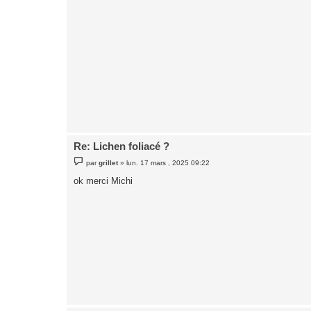
e
Re: Lichen foliacé ?
M
par
grillet
»
lun. 17 mars , 2025 09:22
e
s
ok merci Michi
s
a
g
e