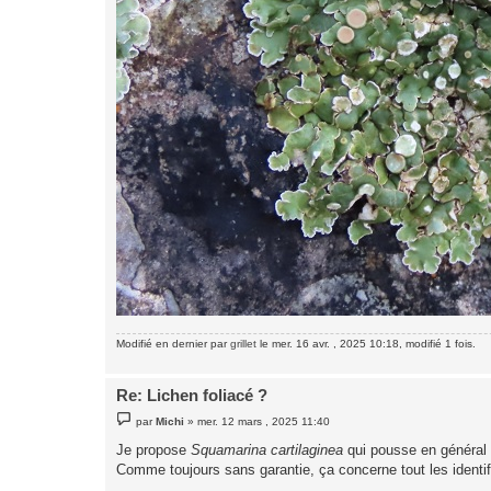
Modifié en dernier par
grillet
le mer. 16 avr. , 2025 10:18, modifié 1 fois.
Re: Lichen foliacé ?
M
par
Michi
»
mer. 12 mars , 2025 11:40
e
s
Je propose
Squamarina cartilaginea
qui pousse en général 
s
Comme toujours sans garantie, ça concerne tout les identif
a
g