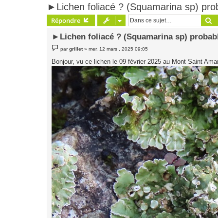
►Lichen foliacé ? (Squamarina sp) pro
R
Répondre
►Lichen foliacé ? (Squamarina sp) probab
M
par
grillet
»
mer. 12 mars , 2025 09:05
e
s
Bonjour, vu ce lichen le 09 février 2025 au Mont Saint Am
s
a
g
e