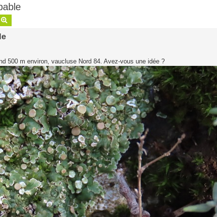
bable
echercher
Recherche avancée
le
and 500 m environ, vaucluse Nord 84. Avez-vous une idée ?