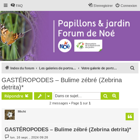
FAQ
S’enregistrer
Connexion
R
Index du forum
Les galeries de portraits du forum
Votre galerie de portraits "autres animaux"
e
GASTÉROPODES – Bulime zébré (Zebrina
c
detrita)*
h
Rechercher
Recherche 
Répondre
e
2 messages • Page
1
sur
1
r
Michi
c
h
e
GASTÉROPODES – Bulime zébré (Zebrina detrita)*
r
M
lun. 16 sept. , 2024 09:26
e