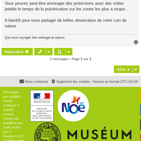
Vous pouvez peut-être envisager des protections avec des voiles
jetable le temps de la pulvérisation sur les zones les plus a risque....
A bientôt pour nous partager de belles observation de votre coin de
nature.
Qui veut voyager loin ménage la nature.
Répondre
t
2 messages • Page
1
sur
1
Aller à
Nous contacter
Supprimer les cookies
Heures au format
UTC+01:00
Développé
par
phpBB
®
Forum
Software ©
phpBB
Limited
Traduit par
phpBB-fr.com
Style
proflat
par ©
Mazeltof
2017
Confidentialité