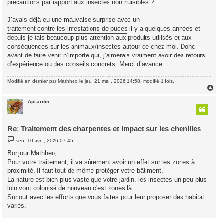
précautions par rapport aux insectes non nuisibles ?
J’avais déjà eu une mauvaise surprise avec un
traitement contre les infestations de puces
il y a quelques années et
depuis je fais beaucoup plus attention aux produits utilisés et aux
conséquences sur les animaux/insectes autour de chez moi. Donc
avant de faire venir n’importe qui, j’aimerais vraiment avoir des retours
d’expérience ou des conseils concrets. Merci d’avance
Modifié en dernier par
Mathheo
le jeu. 21 mai , 2026 14:58, modifié 1 fois.
Apijardin
t
Re: Traitement des charpentes et impact sur les chenilles
M
ven. 10 avr. , 2026 07:45
e
s
Bonjour Mathheo,
s
Pour votre traitement, il va sûrement avoir un effet sur les zones à
a
g
proximité. Il faut tout de même protéger votre bâtiment.
e
La nature est bien plus vaste que votre jardin, les insectes un peu plus
loin vont colonisé de nouveau c'est zones là.
Surtout avec les efforts que vous faites pour leur proposer des habitat
variés.