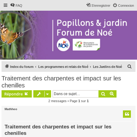
FAQ
S’enregistrer
Connexion
R
Index du forum
Les programmes et relais de Noé
Les Jardins de Noé
e
Traitement des charpentes et impact sur les
c
chenilles
h
Rechercher
Recherche 
Répondre
e
2 messages • Page
1
sur
1
r
Mathheo
c
h
e
Traitement des charpentes et impact sur les
chenilles
r