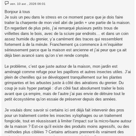
M
ven. 10 avr. , 2026 06:01
e
s
Bonjour à tous
s
Je suis un peu dans le stress en ce moment parce que je dois faire
a
g
traiter la charpente de mon vieil abri de jardin + une partie de la maison.
e
En regardant de plus près, j’ai remarqué plusieurs petits trous de
vrillettes dans le bois, avec de la sciure par endroits… et dans un coin
assez humide du grenier, y’a carrément des traces qui ressemblent
fortement à de la mérule. Franchement ça commence à m’inquiéter
sérieusement parce que la maison est ancienne et j’ai peur que ça ait
déjà bien avancé sans qu’on s’en rende compte.
Le problème, c’est que juste autour de la maison, mon jardin est
aménagé comme refuge pour les papillons et autres insectes utiles. J’ai
plein de chenilles qui se développent tranquillement sur les plantes
grimpantes et les arbustes juste à côté des aérations du grenier. Du
coup je suis hyper partagé : d’un côté faut absolument traiter le bois
avant que ça empire, mais de l’autre j’ai pas envie de détruire tout le
petit écosystème qu’on essaie de préserver depuis des années.
Je voulais donc savoir si certains ici ont déjà fait intervenir des pros
pour un traitement contre les insectes xylophages ou un traitement
fongicide, tout en réussissant à limiter l’impact sur la micro-faune autour
de la maison ? Est-ce qu’il existe des produits moins agressifs, ou des
méthodes plus ciblées ? Certains artisans prennent-ils vraiment des