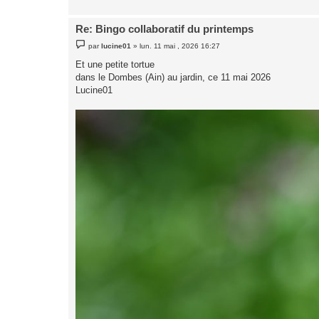
Re: Bingo collaboratif du printemps
M
par
lucine01
»
lun. 11 mai , 2026 16:27
e
s
Et une petite tortue
s
dans le Dombes (Ain) au jardin, ce 11 mai 2026
a
g
Lucine01
e