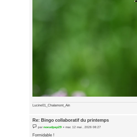
Lucine01_Chalamont_Ain
Re: Bingo collaboratif du printemps
M
par
noeudpap29
»
mar. 12 mai , 2026 08:27
e
s
Formidable !
s