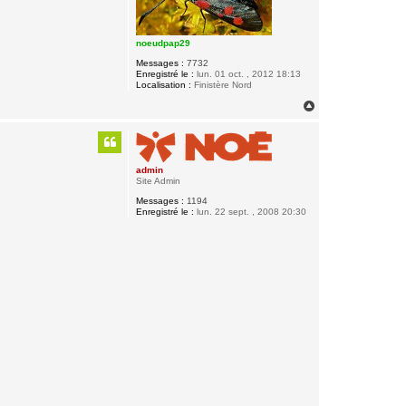
noeudpap29
Messages :
7732
Enregistré le :
lun. 01 oct. , 2012 18:13
Localisation :
Finistère Nord
H
a
u
t
admin
Site Admin
Messages :
1194
Enregistré le :
lun. 22 sept. , 2008 20:30