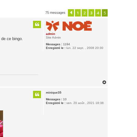
1
2
3
4
5
Précédente
75 messages
admin
Site Admin
 de ce bingo.
Messages :
1194
Enregistré le :
lun. 22 sept. , 2008 20:30
H
a
u
minique35
t
Messages :
10
Enregistré le :
ven. 20 août , 2021 18:38