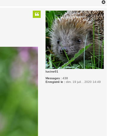
H
a
u
t
lucine01
Messages :
438
Enregistré le :
dim. 19 juil. , 2020 14:49