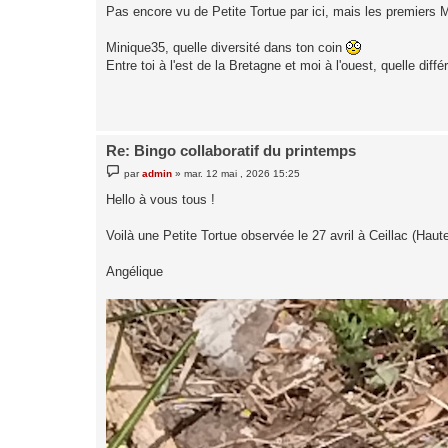
Pas encore vu de Petite Tortue par ici, mais les premiers 
a
g
e
Minique35, quelle diversité dans ton coin
Entre toi à l'est de la Bretagne et moi à l'ouest, quelle dif
Re: Bingo collaboratif du printemps
M
par
admin
»
mar. 12 mai , 2026 15:25
e
s
Hello à vous tous !
s
a
g
Voilà une Petite Tortue observée le 27 avril à Ceillac (Hau
e
Angélique