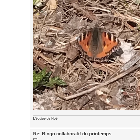
L'équipe de Noé
Re: Bingo collaboratif du printemps
M