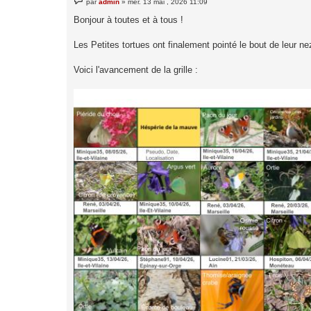
par
admin
»
mer. 13 mai , 2026 11:09
e
s
Bonjour à toutes et à tous !
s
a
g
Les Petites tortues ont finalement pointé le bout de leur ne
e
Voici l'avancement de la grille :