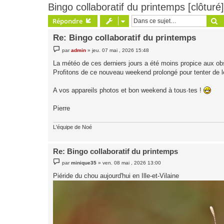
Bingo collaboratif du printemps [clôturé]
R
Répondre
Re: Bingo collaboratif du printemps
M
par
admin
»
jeu. 07 mai , 2026 15:48
e
s
La météo de ces derniers jours a été moins propice aux o
s
Profitons de ce nouveau weekend prolongé pour tenter de l
a
g
e
A vos appareils photos et bon weekend à tous·tes !
Pierre
L'équipe de Noé
Re: Bingo collaboratif du printemps
M
par
minique35
»
ven. 08 mai , 2026 13:00
e
s
Piéride du chou aujourd'hui en Ille-et-Vilaine
s
a
g
e