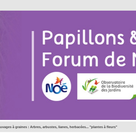
uvages à graines : Arbres, arbustes, lianes, herbacées... "plantes à fleurs"