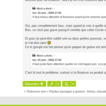
Michi
a écrit :
↑
lun. 01 juin , 2026 17:04
Il faut mieux attendre la floraison avant qu'on arrache q
Oui, pas complètement faux, mais quand je vois à quelle allure
Bon, ce n'est pas grave puisqu'il semble que cette Circée
Et puis j'ai peut-être oublié une ou deux petites pousses, 
je n'ai plus peur
Ce tir groupé me fait penser qu'un paquet de graine est arri
Michi
a écrit :
↑
lun. 01 juin , 2026 17:04
Il faut juste faire attention quelle ne s'échappe pas. Les g
C'est là tout le problème, surtout si la floraison se produi
Répondre
Retourner vers « Plantes sauvages à graines : Arbres, arbustes