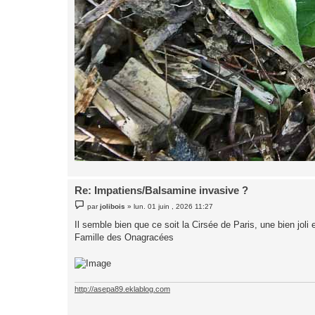
Re: Impatiens/Balsamine invasive ?
M
par
jolibois
»
lun. 01 juin , 2026 11:27
e
s
Il semble bien que ce soit la Cirsée de Paris, une bien jol
s
Famille des Onagracées
a
g
e
http://asepa89.eklablog.com