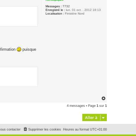
Messages :
7732
Enregistré le :
lun. 01 oct. , 2012 18:13
Localisation :
Finistère Nord
nfirmation
puisque
H
a
4 messages • Page
1
sur
1
u
t
Aller à
ous contacter
Supprimer les cookies
Heures au format
UTC+01:00