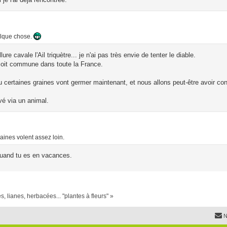
uelque chose.
 cavale l'Ail triquètre... je n'ai pas très envie de tenter le diable.
 soit commune dans toute la France.
ou certaines graines vont germer maintenant, et nous allons peut-être avoir co
vé via un animal.
raines volent assez loin.
t quand tu es en vacances.
, lianes, herbacées... "plantes à fleurs" »
N