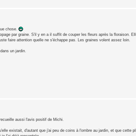
lque chose.
e par graine. S'il y en a il suffit de couper les fleurs après la floraison. El
juste faire attention quelle ne s'échappe pas. Les graines volent assez loin.
 dans un jardin.
ecueille aussi l'avis positif de Michi.
'elle existait, d'autant que j'ai peu de coins à l'ombre au jardin, et que cette
je l'ai déjà rencontrée.