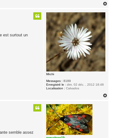
n
H
t
a
a
u
c
t
t
e
r
j
o
le est surtout un
l
i
b
o
i
s
Michi
Messages :
8189
Enregistré le :
dim. 02 déc. , 2012 18:48
Localisation :
Calvados
H
a
u
t
 plante semble assez
noeudpap29