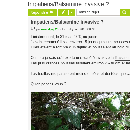
Impatiens/Balsamine invasive ?
R
Répondre
Impatiens/Balsamine invasive ?
M
par
noeudpap29
»
lun. 01 juin , 2026 09:48
e
s
Finistère nord, le 31 mai 2026, au jardin
s
J'avais remarqué il y a environ 15 jours quelques pousses q
a
g
Elles étaient à l'ombre d'un figuier et poussaient au bord 
e
Comme je sais qu'il existe une variété invasive la
Balsamin
Les plus grandes pousses faisaient environ 25-30 cm et les
Les feuilles me paraissent moins effilées et dentées que cell
Qu'en pensez-vous ?