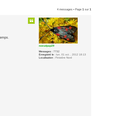
4 messages • Page
1
sur
1
gtemps.
noeudpap29
Messages :
7732
Enregistré le :
lun. 01 oct. , 2012 18:13
Localisation :
Finistère Nord