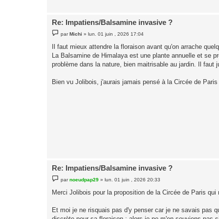
Re: Impatiens/Balsamine invasive ?
M
par
Michi
»
lun. 01 juin , 2026 17:04
e
s
Il faut mieux attendre la floraison avant qu'on arrache que
s
La Balsamine de Himalaya est une plante annuelle et se propag
a
g
problème dans la nature, bien maitrisable au jardin. Il faut 
e
Bien vu Jolibois, j'aurais jamais pensé à la Circée de Paris
Re: Impatiens/Balsamine invasive ?
M
par
noeudpap29
»
lun. 01 juin , 2026 20:33
e
s
Merci Jolibois pour la proposition de la Circée de Paris qui r
s
a
g
Et moi je ne risquais pas d'y penser car je ne savais pas qu
e
discrète pour sa floraison ; alors je ne m'en souviens pas si 