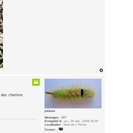
H
a
u
t
rd des chemins
jolibois
Messages :
397
Enregistré le :
jeu. 28 mai , 2009 10:30
Localisation :
Nord de L'Yonne
C
Contact :
o