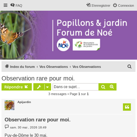
FAQ
S’enregistrer
Connexion
R
Index du forum
Vos Observations
Vos Observations
e
Observation rare pour moi.
c
Rechercher
Recherche 
Répondre
h
3 messages • Page
1
sur
1
e
Apijardin
r
c
h
Observation rare pour moi.
e
M
sam. 30 mai , 2026 18:49
e
r
s
Puy-de-Dôme le 30 mai,
s