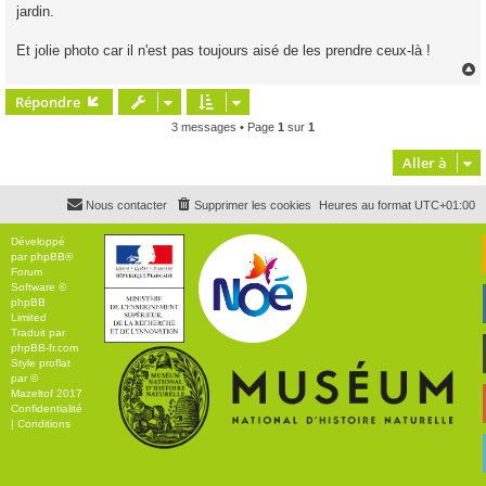
jardin.
Et jolie photo car il n'est pas toujours aisé de les prendre ceux-là !
Répondre
t
3 messages • Page
1
sur
1
Aller à
Nous contacter
Supprimer les cookies
Heures au format
UTC+01:00
Développé
par
phpBB
®
Forum
Software ©
phpBB
Limited
Traduit par
phpBB-fr.com
Style
proflat
par ©
Mazeltof
2017
Confidentialité
|
Conditions