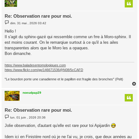
t
Re: Observation rare pour moi.
M
dim. 31 mai , 2026 03:42
e
s
Hello !
s
Il s'agit du sphinx-gazé qui ressemble comme un frre à Moro-sphinx. Il
a
g
est moins courant. On le remarqiue surtout à ce qu'il a les ailes
e
transparentes alors que le Moro les a opaques.
Bon dimanche.
https://www.baladesentomologiques.com
https://www.flickr.com/gp/146671536@N08/5cCAFD
"Le bourdon porte une canadienne et le papillon est fragile des bronches" (Pelt)
noeudpap29
t
Re: Observation rare pour moi.
M
lun. 01 juin , 2026 20:36
e
s
Jolie observation, d'autant qu'elle est rare pour toi Apijardin
s
a
g
Idem ici en Finistère nord où je ne l'ai vu, je crois, que deux années au
e