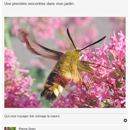
Une première rencontres dans mon jardin.
a
g
e
Qui veut voyager loin ménage la nature.
Pierre-Jean