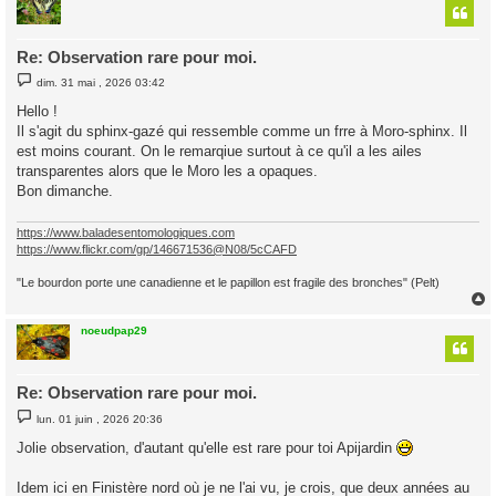
t
Re: Observation rare pour moi.
M
dim. 31 mai , 2026 03:42
e
s
Hello !
s
Il s'agit du sphinx-gazé qui ressemble comme un frre à Moro-sphinx. Il
a
g
est moins courant. On le remarqiue surtout à ce qu'il a les ailes
e
transparentes alors que le Moro les a opaques.
Bon dimanche.
https://www.baladesentomologiques.com
https://www.flickr.com/gp/146671536@N08/5cCAFD
"Le bourdon porte une canadienne et le papillon est fragile des bronches" (Pelt)
noeudpap29
t
Re: Observation rare pour moi.
M
lun. 01 juin , 2026 20:36
e
s
Jolie observation, d'autant qu'elle est rare pour toi Apijardin
s
a
g
Idem ici en Finistère nord où je ne l'ai vu, je crois, que deux années au
e