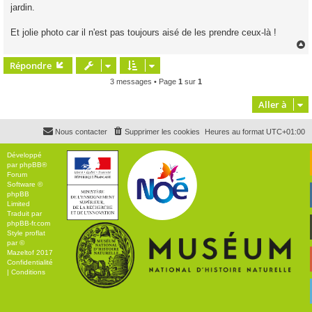
jardin.
Et jolie photo car il n'est pas toujours aisé de les prendre ceux-là !
Répondre
t
3 messages • Page
1
sur
1
Aller à
Nous contacter
Supprimer les cookies
Heures au format
UTC+01:00
Développé
par
phpBB
®
Forum
Software ©
phpBB
Limited
Traduit par
phpBB-fr.com
Style
proflat
par ©
Mazeltof
2017
Confidentialité
|
Conditions