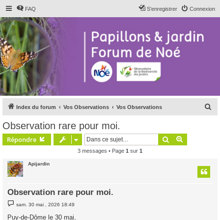
FAQ
S’enregistrer
Connexion
R
Index du forum
Vos Observations
Vos Observations
e
Observation rare pour moi.
c
Rechercher
Recherche 
Répondre
h
3 messages • Page
1
sur
1
e
Apijardin
r
c
h
Observation rare pour moi.
e
M
sam. 30 mai , 2026 18:49
e
r
s
Puy-de-Dôme le 30 mai,
s