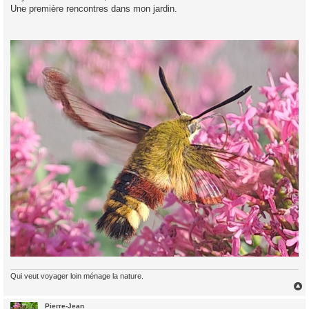
Une première rencontres dans mon jardin.
a
g
e
Qui veut voyager loin ménage la nature.
Pierre-Jean