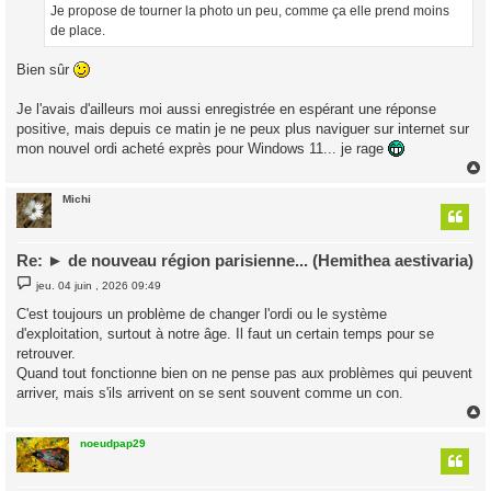
g
Je propose de tourner la photo un peu, comme ça elle prend moins
e
de place.
Bien sûr
Je l'avais d'ailleurs moi aussi enregistrée en espérant une réponse
positive, mais depuis ce matin je ne peux plus naviguer sur internet sur
mon nouvel ordi acheté exprès pour Windows 11... je rage
Michi
t
Re: ► de nouveau région parisienne... (Hemithea aestivaria)
M
jeu. 04 juin , 2026 09:49
e
s
C'est toujours un problème de changer l'ordi ou le système
s
d'exploitation, surtout à notre âge. Il faut un certain temps pour se
a
g
retrouver.
e
Quand tout fonctionne bien on ne pense pas aux problèmes qui peuvent
arriver, mais s'ils arrivent on se sent souvent comme un con.
noeudpap29
t