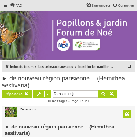
FAQ
S’enregistrer
Connexion
R
Index du forum
Les animaux sauvages
Identifier les papillons de nuit (Hétérocères)
e
► de nouveau région parisienne... (Hemithea
c
aestivaria)
h
Rechercher
Recherche 
Répondre
e
10 messages • Page
1
sur
1
r
Pierre-Jean
c
h
e
► de nouveau région parisienne... (Hemithea
aestivaria)
r