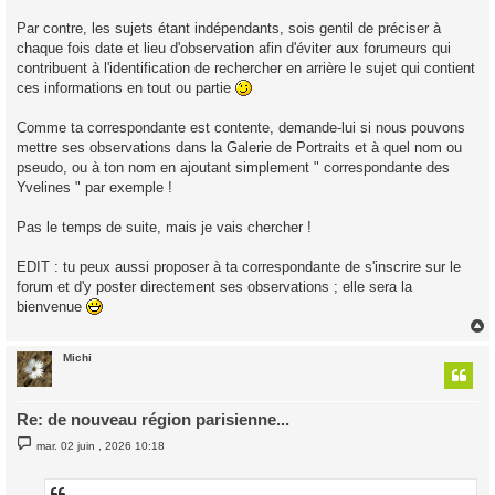
Par contre, les sujets étant indépendants, sois gentil de préciser à
chaque fois date et lieu d'observation afin d'éviter aux forumeurs qui
contribuent à l'identification de rechercher en arrière le sujet qui contient
ces informations en tout ou partie
Comme ta correspondante est contente, demande-lui si nous pouvons
mettre ses observations dans la Galerie de Portraits et à quel nom ou
pseudo, ou à ton nom en ajoutant simplement " correspondante des
Yvelines " par exemple !
Pas le temps de suite, mais je vais chercher !
EDIT : tu peux aussi proposer à ta correspondante de s'inscrire sur le
forum et d'y poster directement ses observations ; elle sera la
bienvenue
Michi
t
Re: de nouveau région parisienne...
M
mar. 02 juin , 2026 10:18
e
s
s
a