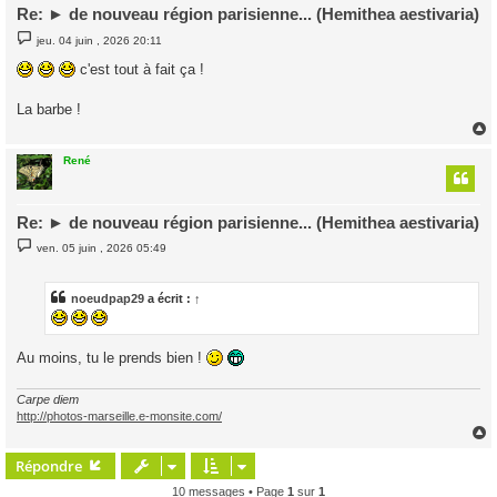
Re: ► de nouveau région parisienne... (Hemithea aestivaria)
M
jeu. 04 juin , 2026 20:11
e
s
c'est tout à fait ça !
s
a
g
La barbe !
e
René
t
Re: ► de nouveau région parisienne... (Hemithea aestivaria)
M
ven. 05 juin , 2026 05:49
e
s
s
a
noeudpap29
a écrit :
↑
g
e
Au moins, tu le prends bien !
Carpe diem
http://photos-marseille.e-monsite.com/
Répondre
t
10 messages • Page
1
sur
1