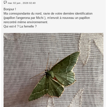
M
mar. 02 juin , 2026 02:40
e
s
Bonjour !
s
Ma correspondante du nord, ravie de votre dernière identification
a
g
(papillon l'angerona par Michi ), m'envoit à nouveau un papillon
e
rencontré même environnement.
Qui est-il ? La femelle ?