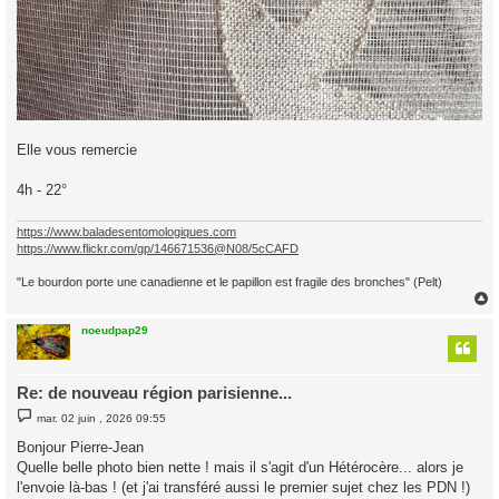
Elle vous remercie
4h - 22°
https://www.baladesentomologiques.com
https://www.flickr.com/gp/146671536@N08/5cCAFD
"Le bourdon porte une canadienne et le papillon est fragile des bronches" (Pelt)
noeudpap29
t
Re: de nouveau région parisienne...
M
mar. 02 juin , 2026 09:55
e
s
Bonjour Pierre-Jean
s
Quelle belle photo bien nette ! mais il s'agit d'un Hétérocère... alors je
a
g
l'envoie là-bas ! (et j'ai transféré aussi le premier sujet chez les PDN !)
e