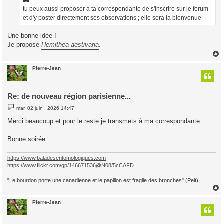
g
tu peux aussi proposer à ta correspondante de s'inscrire sur le forum
e
et d'y poster directement ses observations ; elle sera la bienvenue
Une bonne idée !
Je propose
Hemithea aestivaria
.
Pierre-Jean
t
Re: de nouveau région parisienne...
M
mar. 02 juin , 2026 14:47
e
s
Merci beaucoup et pour le reste je transmets à ma correspondante
s
a
g
Bonne soirée
e
https://www.baladesentomologiques.com
https://www.flickr.com/gp/146671536@N08/5cCAFD
"Le bourdon porte une canadienne et le papillon est fragile des bronches" (Pelt)
Pierre-Jean
t