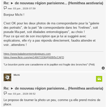
Re: ► de nouveau région parisienne... (Hemithea aestivaria)
M
mer. 03 juin , 2026 07:59
e
s
Bonjour Michi !
s
a
g
C'est OK pour les deux photos de ma correspondante pour la "galerie
e
des portraits", de la part "de correspondante dans les Yvelines", soit
pseude Ma-part, soit ébalades entomologiques", au choix !
Pour ce qui est de son inscription que je lui ai suggéré avec
explications, elle n'y a pas répondu directement, faudra attendre et
voir...attendons !
https://www.baladesentomologiques.com
https://www.flickr.com/gp/146671536@N08/5cCAFD
"Le bourdon porte une canadienne et le papillon est fragile des bronches" (Pelt)
Michi
t
Re: ► de nouveau région parisienne... (Hemithea aestivaria)
M
mer. 03 juin , 2026 08:52
e
s
Le propose de tourner la photo un peu, comme ça elle prend moins de
s
place.
a
g