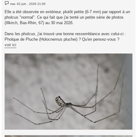
M
mar. 02 juin , 2026 21:00
e
s
Elle a été observée en extérieur, plutôt petite (6-7 mm) par rapport à un
s
pholcus "normal". Ce qui fait que j'ai tenté un petite série de photos
a
g
(Illkirch, Bas-Rhin, 67) au 30 mai 2026.
e
Dans les pholcus, j'ai trouvé une bonne ressemblance avec celui-ci :
Pholque de Pluche (Holocnemus pluchei) ? Qu'en pensez-vous ?
voir ici