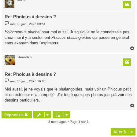
t
Re: Pholcus à dessins ?
M
mer. 03 juin , 2026 09:51
e
s
Holocnemus pluchei
pour moi aussi. Jusqu'ici je ne le connaissais pas,
s
chez moi il y à seulement
Pholcus phalangioides
qui passe en général
a
g
sans examen dans l'aspirateur.
e
JeanSeb
t
Re: Pholcus à dessins ?
M
mer. 03 juin , 2026 16:00
e
s
Moi aussi, je ne voyais que le phalangoïdes, mais voir un Phlocus petit
s
et en extérieur m'a interpellé. J'ai tenté quelques photos jusqu'à voir ces
a
g
dessins particuliers.
e
Répondre
t
3 messages • Page
1
sur
1
Aller à