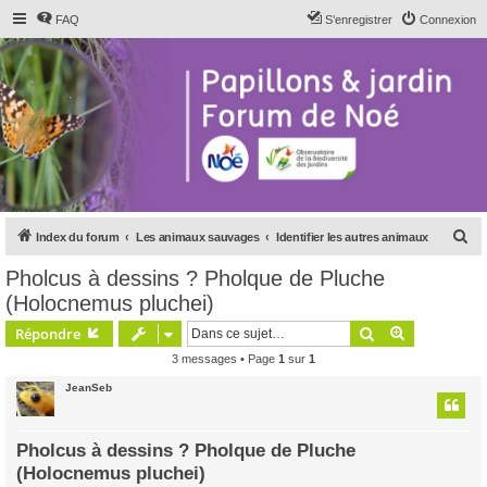
FAQ
S’enregistrer
Connexion
R
Index du forum
Les animaux sauvages
Identifier les autres animaux
e
Pholcus à dessins ? Pholque de Pluche
c
(Holocnemus pluchei)
h
Rechercher
Recherche 
Répondre
e
3 messages • Page
1
sur
1
r
JeanSeb
c
h
e
Pholcus à dessins ? Pholque de Pluche
(Holocnemus pluchei)
r