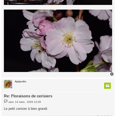
Apijardin
t
Re: Floraisons de cerisiers
M
sam. 14 mars , 2026 13:28
e
s
Le petit cerisier à bien grandi.
s
a