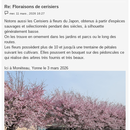
Re: Floraisons de cerisiers
M
mer. 11 mars , 2026 16:27
e
s
Notons aussi les Cerisiers à fleurs du Japon, obtenus à partir d'espèces
s
sauvages et sélectionnés pendant des siècles, à silhouette
a
g
généralement basse.
e
On les trouve en ornement dans les jardins et parcs ou le long des
routes.
Les fleurs possèdent plus de 10 et jusqu'à une trentaine de pétales
suivant les cultivars. Elles poussent en bouquet sur des pédoncules ce
qui réalise des arbres très fournis et très beaux.
Ici à Monéteau, Yonne le 3 mars 2026