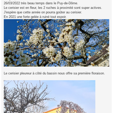
26/03/2022 très beau temps dans le Puy-de-Dôme.
a
g
Le cerisier est en fleur, les 2 ruches à proximité sont super actives.
e
J'espère que cette année on pourra goûter au cerisier.
En 2021 une forte gelée à ruiné tout espoir.
Le cerisier pleureur à côté du bassin nous offre sa première floraison.