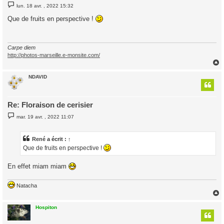
M
lun. 18 avr. , 2022 15:32
e
s
Que de fruits en perspective !
s
a
g
e
Carpe diem
http://photos-marseille.e-monsite.com/
NDAVID
t
Re: Floraison de cerisier
M
mar. 19 avr. , 2022 11:07
e
s
s
a
René
a écrit :
↑
g
Que de fruits en perspective !
e
En effet miam miam
Natacha
Hospiton
t