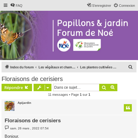
FAQ
S’enregistrer
Connexion
R
Index du forum
Les végétaux et champignons
Les plantes cultivées et vos cultures
e
Floraisons de cerisiers
c
Rechercher
Recherche 
Répondre
h
11 messages • Page
1
sur
1
e
Apijardin
r
c
h
Floraisons de cerisiers
e
M
sam. 26 mars , 2022 07:54
e
r
s
Bonjour,
s