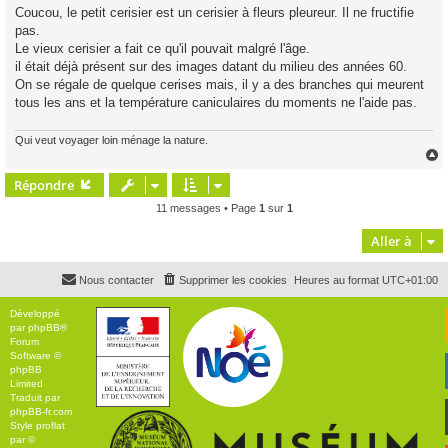
s
Coucou, le petit cerisier est un cerisier à fleurs pleureur. Il ne fructifie
s
pas.
a
g
Le vieux cerisier a fait ce qu'il pouvait malgré l'âge.
e
il était déjà présent sur des images datant du milieu des années 60.
On se régale de quelque cerises mais, il y a des branches qui meurent
tous les ans et la température caniculaires du moments ne l'aide pas.
Qui veut voyager loin ménage la nature.
Répondre
t
11 messages • Page
1
sur
1
Aller à
Nous contacter
Supprimer les cookies
Heures au format
UTC+01:00
Développé
par
phpBB
®
Forum
Software ©
phpBB
Limited
Traduit par
phpBB-fr.com
Style
proflat
par ©