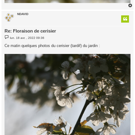
NDAVID
t
Re: Floraison de cerisier
M
lun. 18 avr. , 2022 09:36
e
s
Ce matin quelques photos du cerisier (tardif) du jardin :
s
a
g
e