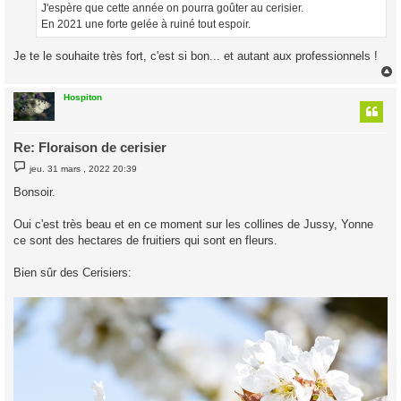
J'espère que cette année on pourra goûter au cerisier.
En 2021 une forte gelée à ruiné tout espoir.
Je te le souhaite très fort, c'est si bon... et autant aux professionnels !
Hospiton
t
Re: Floraison de cerisier
M
jeu. 31 mars , 2022 20:39
e
s
Bonsoir.
s
a
g
Oui c'est très beau et en ce moment sur les collines de Jussy, Yonne
e
ce sont des hectares de fruitiers qui sont en fleurs.
Bien sûr des Cerisiers: