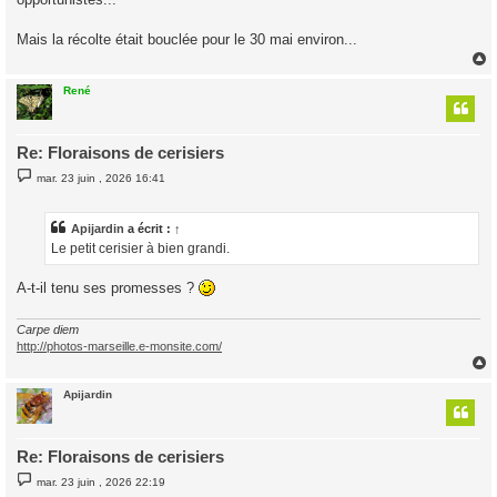
Mais la récolte était bouclée pour le 30 mai environ...
René
t
Re: Floraisons de cerisiers
M
mar. 23 juin , 2026 16:41
e
s
s
a
Apijardin
a écrit :
↑
g
Le petit cerisier à bien grandi.
e
A-t-il tenu ses promesses ?
Carpe diem
http://photos-marseille.e-monsite.com/
Apijardin
t
Re: Floraisons de cerisiers
M
mar. 23 juin , 2026 22:19
e