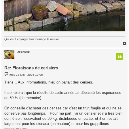
Qui veut voyager loin ménage la nature.
JeanSeb
t
Re: Floraisons de cerisiers
M
mar. 23 juin , 2026 10:06
e
s
Tiens... Aux informations, hier, on parlait des cerises...
s
a
g
Il semblerait que la récolte de cette année ait dépassé les espérances
e
de 30 % (de mémoire)...
On conseille d'acheter des cerises car c'est un fruit fragile et qui ne se
conserve pas longtemps... Pour ma part, j'ai un cerisier et il a très bien
donné soit l'équivalent de 30 kg, distribuées en partie, et il en restait
largement pour les oiseaux (en hauteur) et pour les grappilleurs
opportunistes...