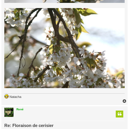
Natacha
René
t
Re: Floraison de cerisier