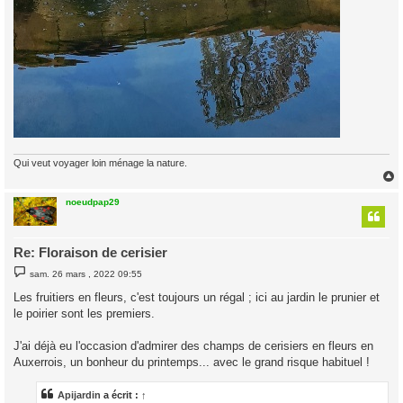
Qui veut voyager loin ménage la nature.
noeudpap29
t
Re: Floraison de cerisier
M
sam. 26 mars , 2022 09:55
e
s
Les fruitiers en fleurs, c'est toujours un régal ; ici au jardin le prunier et
s
le poirier sont les premiers.
a
g
e
J'ai déjà eu l'occasion d'admirer des champs de cerisiers en fleurs en
Auxerrois, un bonheur du printemps... avec le grand risque habituel !
Apijardin
a écrit :
↑